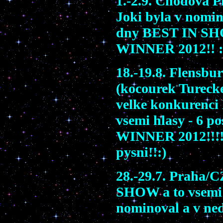
1.-2.9. Chodova 
Joki
byla v nomin
dny
BEST IN S
WINNER 2012!! :
18.-19.8. Flensbur
(kocourek Turecke
velke konkurenci
vsemi hlasy
- 6
po
WINNER 2012!!!
pysni!!:)
28.-29.7. Pra
ha
/C
SHOW
a to vsemi
nominoval
a v ne