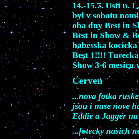
14.-15.7. Usti n. 
byl v sobotu nom
oba dny
Best in 
Best in Show
&
Be
habesska kocick
Best 1!!!! T
urecka
Show
3-6 mesicu 
Cerven
...nova fotka rus
jsou i nase nove h
Eddie a Jagger na
...fotecky nasich 