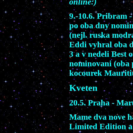
online:)
9.-10.6. Pribram 
po oba dny nomino
(nejl. ruska modr
Eddi vyhral oba d
3 a v nedeli Best 
nominovani (oba p
kocourek Mauritiu
Kveten
20.5. Praha - Mar
Mame dva nove ha
Limited Edition 