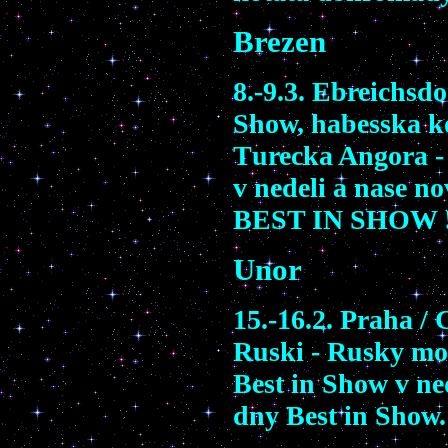
Brezen
8.-9.3. Ebreichsdo
Show,
habesska k
T
urecka
Angora
-
v nedeli a nase n
BEST IN SHOW !
Unor
15.-16.2. Pra
ha
/ 
Ruski - Rus
ky mo
Best in Show
v ne
dny
Best in Show.