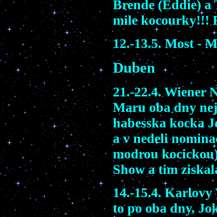
Brende (Eddie) a T
mile kocourky!!! 
12.-13.5. Most - 
Duben
21.-22.4. Wiener 
Maru oba dny nejl
habesska kocka J
a v nedeli nomina
modrou kocickou)
Show a tim ziskal
14.-15.4. Karlovy
to po oba dny, Jo