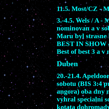
11.5. Most/CZ - 
3.-4.5. Wels / A -
no
minovan a v sob
Maru byl strasne
BEST IN SHOW
Best of best 3
a v 
Duben
20.-21.4. Apeldoo
sobotu
(BIS 3
:
4
p
angora)
oba dny
n
vyhral specialni s
kotata dohromad