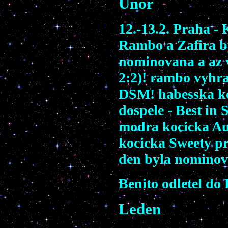
Unor
12.-13.2. Praha -
Rambo a Zafira by
nominovana a az 
2:2)! rambo vyhral
DSM! habesska ko
dospele - Best in 
modra kocicka Au
kocicka Sweety pr
den byla nominov
Benito odletel do 
Leden