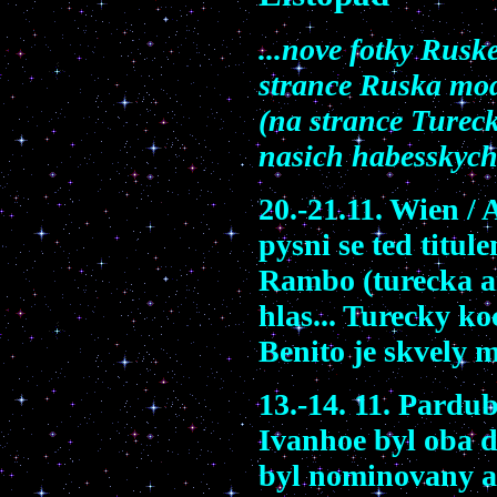
...nove fotky Rus
strance Ruska mod
(na strance Tureck
nasich habesskych
20.-21.11. Wien /
pysni se ted tit
Rambo (turecka a
hlas... Turecky k
Benito je skvely m
13.-14. 11. Pardu
Ivanhoe byl oba d
byl nominovany a 