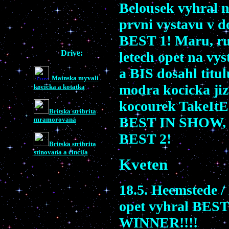
Belousek vyhral n
prvni vystavu v d
BEST 1! Maru, ru
Drive:
letech opet na vy
a BIS dosahl ti
Mainska myvali
modra kocicka jiz 
kocicka a kotatka
kocourek TakeItE
Britska stribrita
BEST IN SHOW,
mramorovana
BEST 2!
Britska stribrita
stinovana a cincila
Kveten
18.5. Heemstede /
opet vyhral
BEST
WINNER!!!!