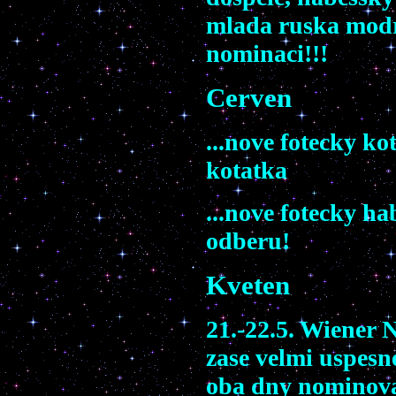
mlada ruska modr
nominaci!!!
Cerven
...nove fotecky k
kotatka
...nove fotecky h
odberu!
Kveten
21.-22.5. Wiener 
zase velmi uspesne
oba dny nominova