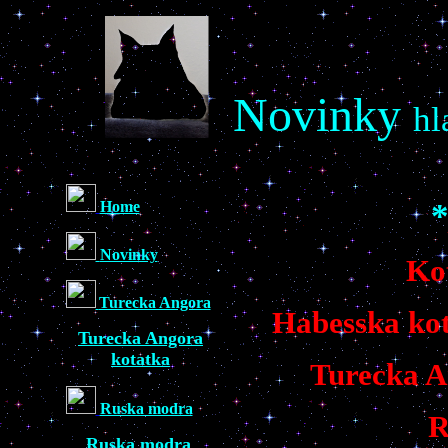
Novinky
hl
Home
Novinky
Ko
Turecka Angora
Habesska kot
Turecka Angora
kotatka
Turecka A
Ruska modra
R
Ruska modra