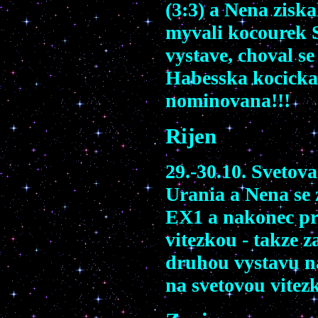
(3:3) a Nena zisk
myvali kocourek S
vystave, choval se
Habesska kocicka
nominovana!!!
Rijen
29.-30.10. Svetov
Urania a Nena se z
EX1 a nakonec pr
vitezkou - takze 
druhou vystavu n
na svetovou vitez