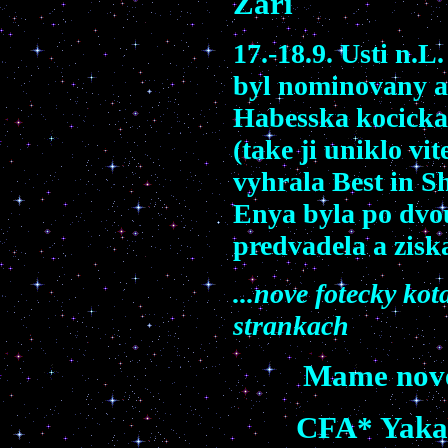
Zari
17.-18.9. Usti n.
byl nominovany a j
Habesska kocicka
(take ji uniklo vit
vyhrala Best in S
Enya byla po dvou
predvadela a zisk
...nove fotecky ko
strankach
Mame nove
CFA* Yakam