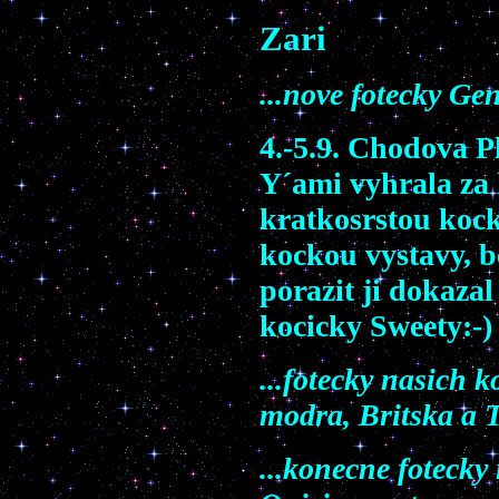
Zari
...nove fotecky G
4.-5.9. Chodova P
Y´ami vyhrala za 
kratkosrstou kock
kockou vystavy, be
porazit ji dokaza
kocicky Sweety:-)
...fotecky nasich 
modra, Britska a 
...konecne fotecky