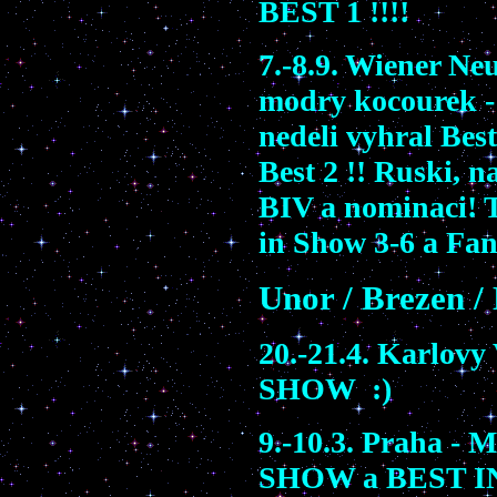
BEST 1 !!!!
7.-8.9. Wiener Neu
modry kocourek
-
nedeli vyhral
Best
Best 2 !! Ruski,
n
BIV a
nomi
naci
! 
in Show 3-6
a
Fan
Unor / Brezen /
20.-21.4. Karlovy
SHOW :)
9.-10.3. Praha - 
SHOW a BEST I