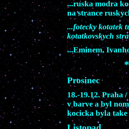
...ruska modra ko
na strance rusky
...fotecky kotatek
kotatkovskych stra
...Eminem, Ivanho
Prosinec
18.-19.12. Praha /
v barve a byl nom
kocicka byla take
Listopad