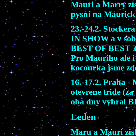
Mauri a Marry zis
pysni na Mauricka
23.-24.2. Stocker
IN SHOW a v so
BEST OF BEST 3!!
Pro Mauriho ale 
kocourka jsme zde
16.-17.2. Praha -
otevrene tride (za
oba dny vyhral 
Leden
Maru a Mauri ziska