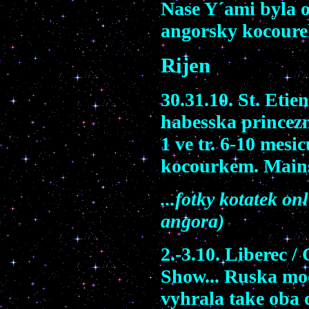
Nase Y´ami byla 
angorsky kocoure
Rijen
30.31.10. St. Etie
habesska princezn
1 ve tr. 6-10 mesi
kocourkem. Mains
...fotky kotatek o
angora)
2.-3.10. Liberec /
Show... Ruska mo
vyhrala take oba d