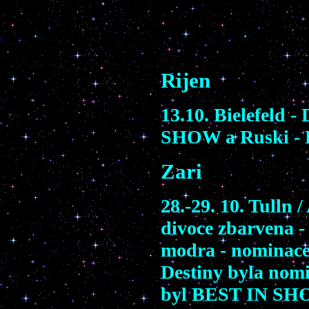
Rijen
13.10. Bielefeld - 
SHOW
a
Ruski -
Zari
28.-29. 10. Tulln 
divoce zbarvena
-
modra
- nomi
nac
Destiny
byla nom
byl
BEST IN SH