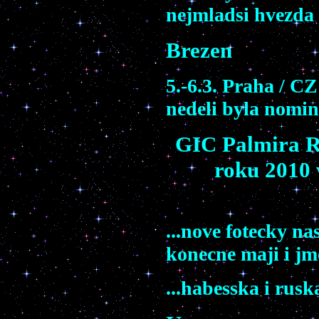
nejmladsi hvezda 
Brezen
5.-6.3. Praha / CZ
nedeli byla nomin
GIC Palmira R
roku 2010 
...nove fotecky na
konecne maji i jme
...habesska i rusk