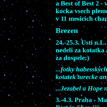
a Best of Best 2 - 
kocka vsech pleme
v 11 mesicich cha
Brezen
24.-25.3. Usti n.
nedeli za kotatk
za dospele:)
...fotky habesskych
kotatek turecke an
...Jezabel a Hope n
3.-4.3. Praha - M