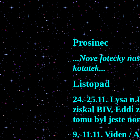
Prosinec
...Nove fotecky na
kotatek...
Listopad
24.-25.11. Lysa n
ziskal BIV, Eddi z
tomu byl jeste n
9.-11.11. Viden /