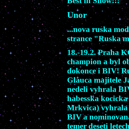
Best in Show!!!
Unor
...nova ruska mod
strance "Ruska 
18.-19.2. Praha 
champion a byl o
dokonce i BIV! R
Glauca majitele 
nedeli vyhrala BI
habesska kocicka
Mrkvica) vyhrala 
BIV a nominovana
temer deseti letec