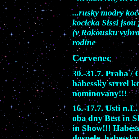
...rusky modry ko
kocicka Sissi jsou
(v Rakousku vyhral
rodine
Cervenec
30.-31.7. Praha /
habessky srrrel k
nominovany!!!
16.-17.7. Usti n.
oba dny Best in S
in Show!!! Habes
dospele, habessky