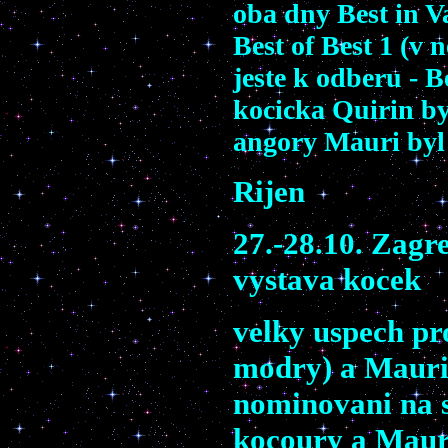
oba dny Best in Va
Best of Best 1 (v 
jeste k odberu - 
kocicka Quirin b
angory Mauri byl
Rijen
27.-28.10. Zagr
vystava kocek
velky uspech p
modry) a Mauri 
nominovani na s
kocoury a Mauri