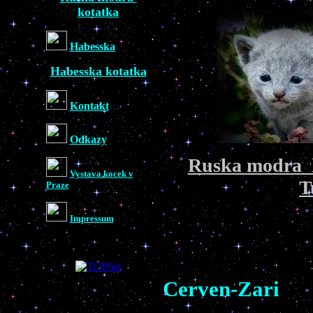
kotatka
Habesska
Habesska kotatka
Kontakt
Odkazy
Ruska modra 
Vystava kocek v
T
Praze
Impressum
Cerven-Zari