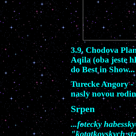
3.9. Chodova Plan
Aqila (oba jeste 
do Best in Show...
Turecke Angory - 
nasly novou rodi
Srpen
...fotecky habessk
"kotatkovskych st