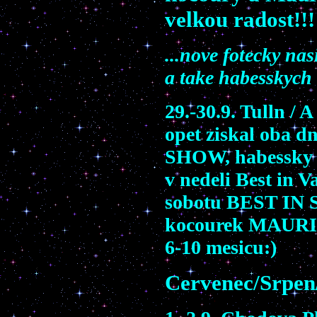
velkou radost!!!
...nove fotecky na
a take habesskych
29.-30.9. Tulln /
opet ziskal oba
SHOW, habessky 
v nedeli Best in V
sobotu BEST IN S
kocourek MAURI 
6-10 mesicu:)
Cervenec/Srpen