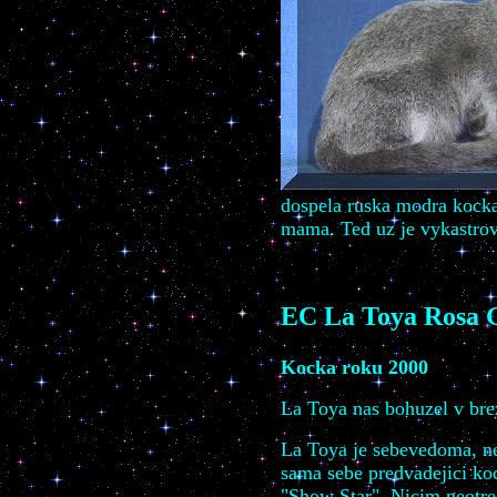
dospela ruska modra kock
mama.
Ted uz je vykastrov
EC La Toya Rosa 
Kocka roku 2000
La Toya nas bohuzel v brez
La Toya je sebevedoma, ne
sama sebe predvadejici koc
"Show
S
tar". Nicim neotre