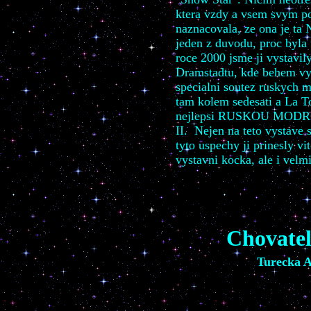
ktera vzdy a vsem svym 
naznacovala, ze ona je ta 
jeden z duvodu, proc byla
roce 2000 jsme ji vystavil
Dramstadtu, kde behem vys
specialni soutez ruskych 
tam kolem sedesati a La To
nejlepsi RUSKOU MODROU 
II. Nejen na teto vystave 
tyto uspechy ji prinesly v
vystavni kocka, ale i vel
Chovatel
Turecka 