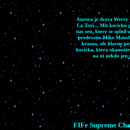
Aurora je dcera Werry 
La Toyi... Mit kocicku
nas sen, ktery se splnil
predevsim Mike Maush
krasna, ale hlavne p
kocicka, ktera okamzite 
na ni nekdo jen 
FIFe Supreme Ch