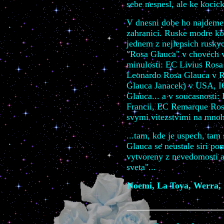
sebe nesnesl, ale ke kocick
V dnesni dobe ho najdeme
zahranici. Ruske modre koc
jednem z nejlepsich rusky
"Rosa Glauca" v chovech v
minulosti: EC Livius Ros
Leonardo Rosa Glauca v 
Glauca Janacek) v USA, IC
Glauca... a v soucasnost
Francii
, EC Remarque Ros
svymi vitezstvimi na mnoh
...tam, kde je uspech, tam 
Glauca se neustale siri po
vytvoreny z nevedomosti a
sveta"...
Noemi, La Toya, Werra, O