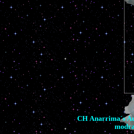
CH Anarrima´s Au
modr