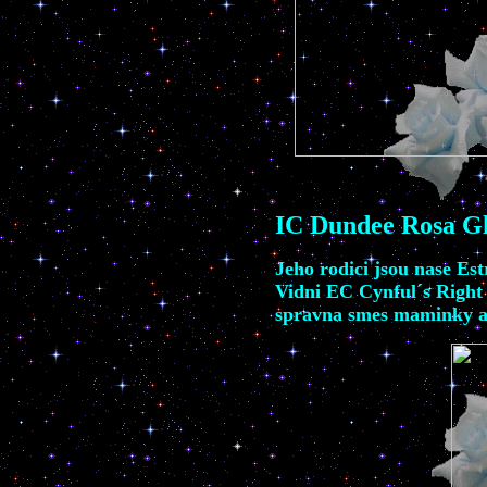
IC
Dundee Rosa Gl
Jeho rodici
jsou nase
Est
Vidni
EC Cynful´s Right
spravna smes maminky a