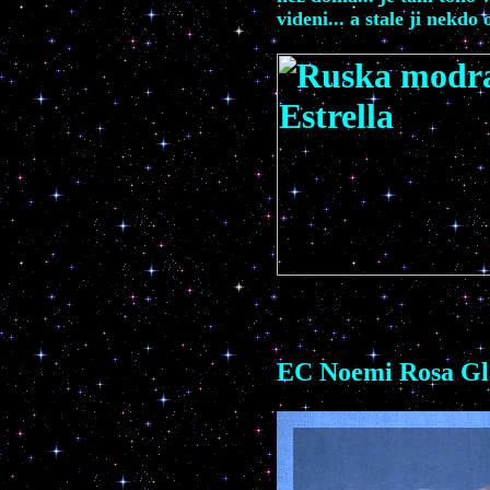
videni... a stale ji nekdo 
EC Noemi Rosa Gl