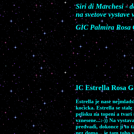
Siri di Marchesi -
na svetove vystave 
GIC Palmira Rosa 
IC E
strella Rosa G
Estrella je nase nejmlad
kocicka. Estrella se stale
pelisku na topeni a tvari 
vznesene...:-)) Na vystav
predvadi, dokonce ji to t
nez doma... je tam toho v