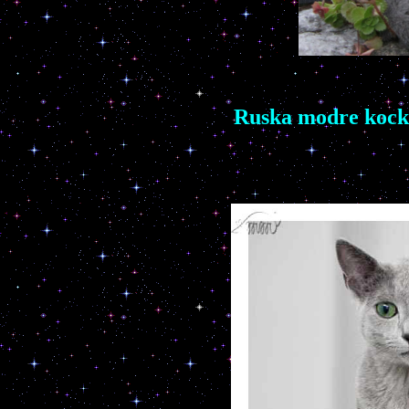
Rusk
a
modr
e koc