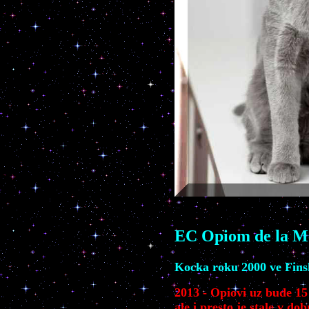
EC Opiom de la M
Kocka roku 2000 ve Fin
2013 - Opiovi uz bude 15 
ale i presto je stale v d