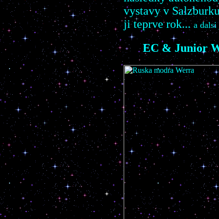
vystavy v Salzburku
ji teprve rok...
a dalsi
EC
& Junior W