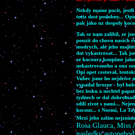
Nekdy mame pocit, jest
totiz dost podobny... Op
pak jako uz dospely koco
Tak se nam zalibil, ze js
pouzit do chovu nasich 
modrych, ale jeho majite
dat vykastrovat... Tak js
ze kocoura koupime jako
nekastrovaneho a ona souh
Opi opet cestoval, tentok
Vubec jsme ho nejdrive n
vypadal hrozne - byl hub
bez lesku a nechtel papat
tydnech se dal dohromad
sdili zivot s nami... Neje
kocour... s Noemi, La To
Mezi jeho zatim nejznam
Rosa Glauca, Miss 
nasledky autonehody,