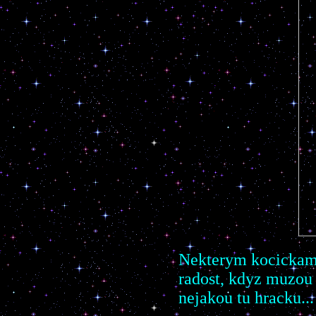
Nekterym kocickam 
radost, kdyz muzou 
nejakou tu hracku...