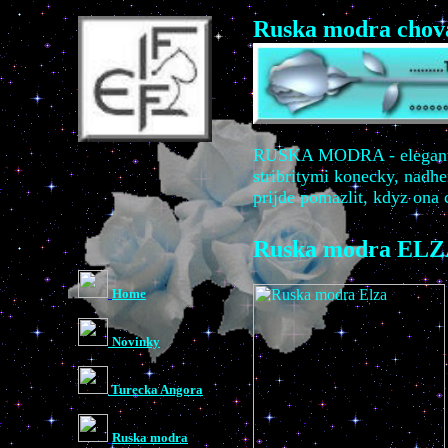
Ruska modra chova
RUSKA
MODRA - elegantni
stribritymi konecky, nadhe
prijde pomazlit, kdyz ona 
Ruska
modra ELZ
Home
Novinky
Turecka Angora
Ruska modra