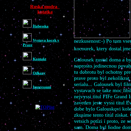
Ruska modra
kotatka
Habesska
Vystava kocek v
nezkusenost:-) Po tom vsem
Praze
kocourek, ktery dostal jm
Kontakt
Galousek zustal doma a by
naprosto jedinecnou povah
tu dobrotu byl ochotny pre
Odkazy
prave proto byl nekolikrat
serialu... Galousek byl fil
Impressum
vystavach se take moc libi
nejvyssi titul FIFe Grand 
zaveden jeste vyssi titul
dobe bylo Galouskovi kolem
zkusime tento titul ziskat
vetsich potizi i proto, ze s
sam. Doma byl hodne domi