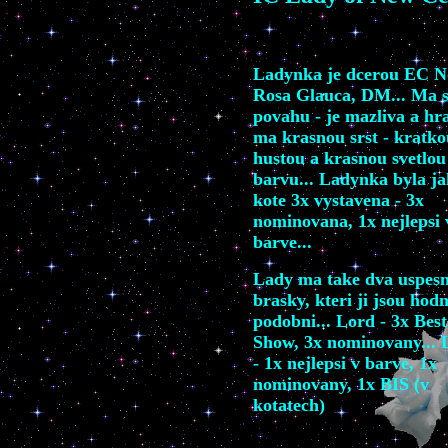
Ladynka je dcerou EC 
Rosa Glauca, DM... Ma 
povahu - je mazliva a hra
ma krasnou srst - kratko
hustou a krasnou svetlou
barvu... Ladynka byla j
kote 3x vystavena - 3x
nominovana, 1x nejlepsi 
barve...
Lady ma take dva uspes
brasky, kteri ji jsou hod
podobni... Lord - 3x Best
Show, 3x nominovany...
- 1x nejlepsi v barve, 1x
nominovany, 1x BIS (v
kotatech)