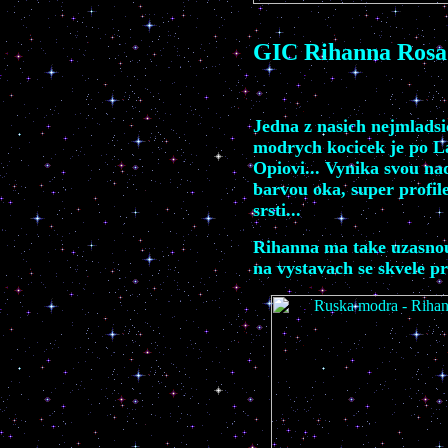
GIC
Rihanna Rosa
Jedna z nasich nejmlads
modrych kocicek je po L
Opiovi... Vynika svou n
barvou oka, super profil
srsti...
Rihanna
ma take uzasno
na vystavach se skvele pr