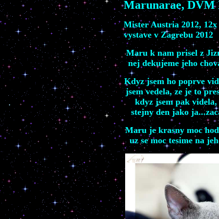
Marunarae, DVM 
Mister Austria 2012, 12x
vystave v Zagrebu 2012
Maru k nam prisel z Jiz
nej dekujeme jeho chov
Kdyz jsem ho poprve vide
jsem vedela, ze je to pr
kdyz jsem pak videla, 
stejny den jako ja...zac
Maru je krasny moc hod
uz se moc tesime na jeh