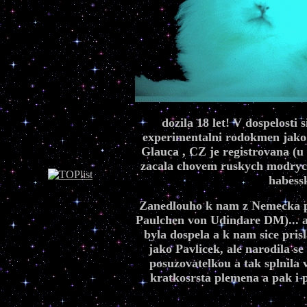
dozila 18 let! V dospelosti
experimentalni rodokmen jako 
Glauca , CZ je registrovana (u
zacala chovem ruskych modrych
habessk
Zanedlouho k nam z Nemecka pr
Paulchen von Udindare DM)... a
byla dospela a k nam sice pris
jako Pavlicek, ale narodila 
posuzovatelkou a tak splnila 
kratkosrsta plemena a pak i p