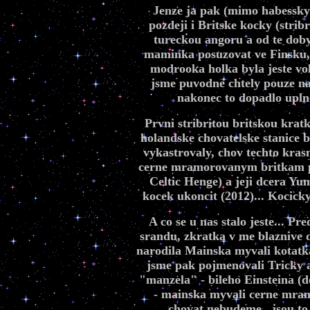
Jenze ja pak (mimo habessky
pozdeji i Britske kocky (strib
tureckou angoru a od te doby 
maminka posuzovat ve Finsku, z
modrooka holka byla jeste v
jsme puvodne chtely pouze na 
nakonec to dopadlo uplne
Prvni stribritou britskou kra
holandske chovatelske stanice b
vykastrovaly, chov techto kras
cerne mramorovanym britkam pr
Celtic Henge) a jeji dcera Yu
kocek ukoncit (2012)... Kocick
A co se u nas stalo jeste... P
srandu, zkratka v me blaznive 
narodila Mainska myvali kotatka
jsme pak pojmenovali Tricky a 
"manzela" - bileho Einsteina (d
- mainska myvali cerne mramo
chovat nebudeme...jsou to 