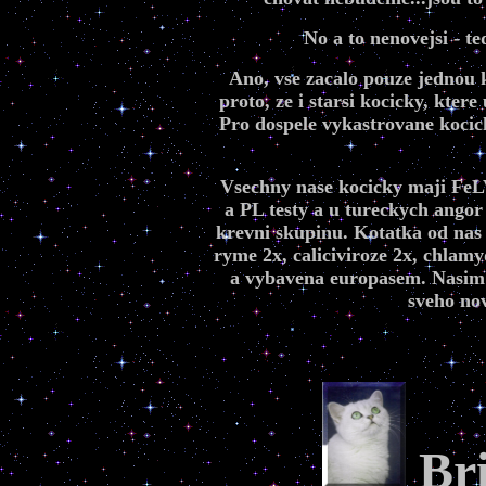
No a to nenovejsi - t
Ano, vse zacalo pouze jednou k
proto, ze i starsi kocicky, kter
Pro dospele vykastrovane kocic
Vsechny nase kocicky maji FeL
a PL testy a u tureckych angor
krevni skupinu. Kotatka od nas 
ryme 2x, caliciviroze 2x, chlamy
a vybavena europasem. Nasim k
sveho nov
Bri