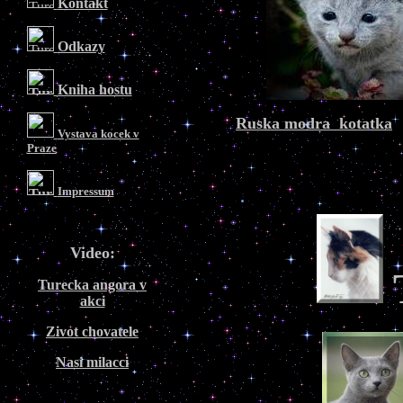
Kontakt
Odkazy
Kniha hostu
Ruska modra kotatka
Vystava kocek v
Praze
Impressum
Video:
Turecka angora v
akci
Zivot chovatele
Nasi milacci