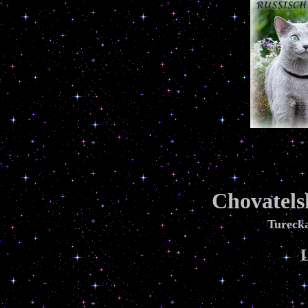
Chovatels
Tureck